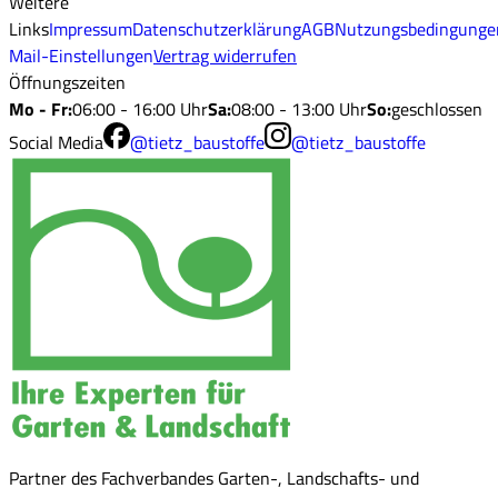
Weitere
Links
Impressum
Datenschutzerklärung
AGB
Nutzungsbedingunge
Mail-Einstellungen
Vertrag widerrufen
Öffnungszeiten
Mo - Fr
:
06:00 - 16:00 Uhr
Sa
:
08:00 - 13:00 Uhr
So
:
geschlossen
Social Media
@tietz_baustoffe
@tietz_baustoffe
Partner des Fachverbandes Garten-, Landschafts- und