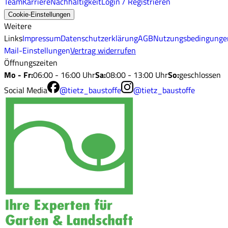
Team
Karriere
Nachhaltigkeit
Login / Registrieren
Cookie-Einstellungen
Weitere
Links
Impressum
Datenschutzerklärung
AGB
Nutzungsbedingunge
Mail-Einstellungen
Vertrag widerrufen
Öffnungszeiten
Mo - Fr
:
06:00 - 16:00 Uhr
Sa
:
08:00 - 13:00 Uhr
So
:
geschlossen
Social Media
@tietz_baustoffe
@tietz_baustoffe