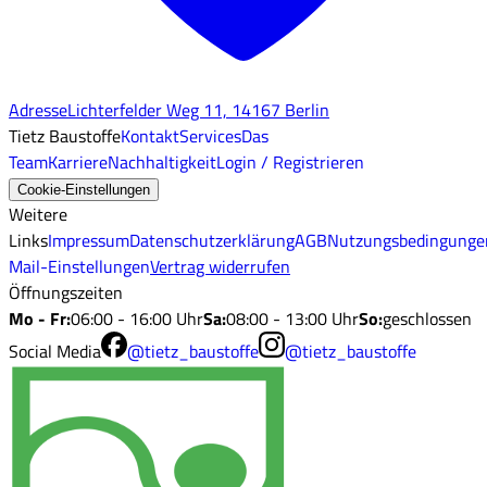
Adresse
Lichterfelder Weg 11, 14167 Berlin
Tietz Baustoffe
Kontakt
Services
Das
Team
Karriere
Nachhaltigkeit
Login / Registrieren
Cookie-Einstellungen
Weitere
Links
Impressum
Datenschutzerklärung
AGB
Nutzungsbedingunge
Mail-Einstellungen
Vertrag widerrufen
Öffnungszeiten
Mo - Fr
:
06:00 - 16:00 Uhr
Sa
:
08:00 - 13:00 Uhr
So
:
geschlossen
Social Media
@tietz_baustoffe
@tietz_baustoffe