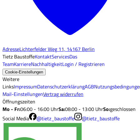
Adresse
Lichterfelder Weg 11, 14167 Berlin
Tietz Baustoffe
Kontakt
Services
Das
Team
Karriere
Nachhaltigkeit
Login / Registrieren
Cookie-Einstellungen
Weitere
Links
Impressum
Datenschutzerklärung
AGB
Nutzungsbedingunge
Mail-Einstellungen
Vertrag widerrufen
Öffnungszeiten
Mo - Fr
:
06:00 - 16:00 Uhr
Sa
:
08:00 - 13:00 Uhr
So
:
geschlossen
Social Media
@tietz_baustoffe
@tietz_baustoffe