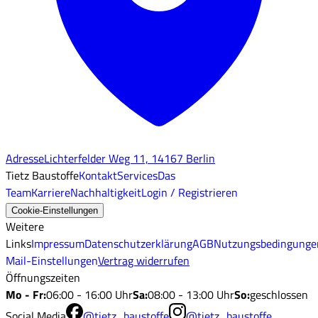
Adresse
Lichterfelder Weg 11, 14167 Berlin
Tietz Baustoffe
Kontakt
Services
Das
Team
Karriere
Nachhaltigkeit
Login / Registrieren
Cookie-Einstellungen
Weitere
Links
Impressum
Datenschutzerklärung
AGB
Nutzungsbedingunge
Mail-Einstellungen
Vertrag widerrufen
Öffnungszeiten
Mo - Fr
:
06:00 - 16:00 Uhr
Sa
:
08:00 - 13:00 Uhr
So
:
geschlossen
Social Media
@tietz_baustoffe
@tietz_baustoffe