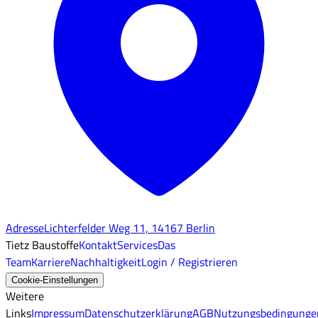
Adresse
Lichterfelder Weg 11, 14167 Berlin
Tietz Baustoffe
Kontakt
Services
Das
Team
Karriere
Nachhaltigkeit
Login / Registrieren
Cookie-Einstellungen
Weitere
Links
Impressum
Datenschutzerklärung
AGB
Nutzungsbedingunge