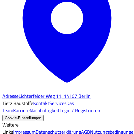
Adresse
Lichterfelder Weg 11, 14167 Berlin
Tietz Baustoffe
Kontakt
Services
Das
Team
Karriere
Nachhaltigkeit
Login / Registrieren
Cookie-Einstellungen
Weitere
Links
Impressum
Datenschutzerklärung
AGB
Nutzungsbedingunge