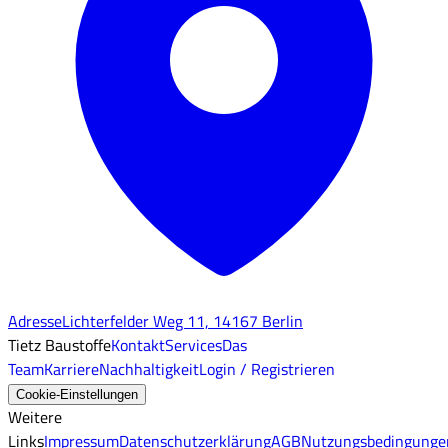
Adresse
Lichterfelder Weg 11, 14167 Berlin
Tietz Baustoffe
Kontakt
Services
Das
Team
Karriere
Nachhaltigkeit
Login / Registrieren
Cookie-Einstellungen
Weitere
Links
Impressum
Datenschutzerklärung
AGB
Nutzungsbedingunge