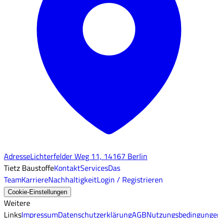
Adresse
Lichterfelder Weg 11, 14167 Berlin
Tietz Baustoffe
Kontakt
Services
Das
Team
Karriere
Nachhaltigkeit
Login / Registrieren
Cookie-Einstellungen
Weitere
Links
Impressum
Datenschutzerklärung
AGB
Nutzungsbedingunge