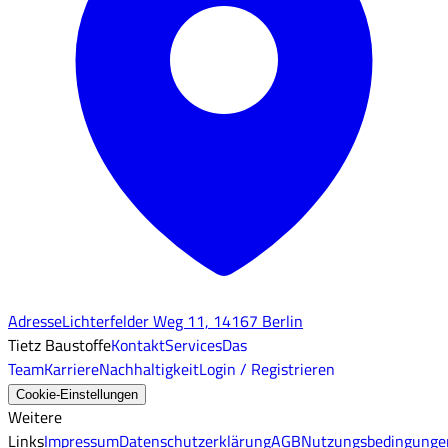
Adresse
Lichterfelder Weg 11, 14167 Berlin
Tietz Baustoffe
Kontakt
Services
Das
Team
Karriere
Nachhaltigkeit
Login / Registrieren
Cookie-Einstellungen
Weitere
Links
Impressum
Datenschutzerklärung
AGB
Nutzungsbedingunge