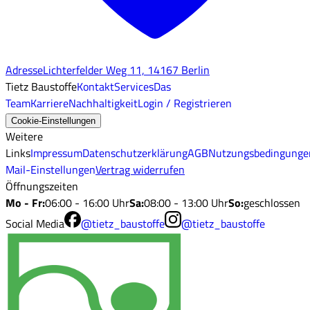
Adresse
Lichterfelder Weg 11, 14167 Berlin
Tietz Baustoffe
Kontakt
Services
Das
Team
Karriere
Nachhaltigkeit
Login / Registrieren
Cookie-Einstellungen
Weitere
Links
Impressum
Datenschutzerklärung
AGB
Nutzungsbedingunge
Mail-Einstellungen
Vertrag widerrufen
Öffnungszeiten
Mo - Fr
:
06:00 - 16:00 Uhr
Sa
:
08:00 - 13:00 Uhr
So
:
geschlossen
Social Media
@tietz_baustoffe
@tietz_baustoffe