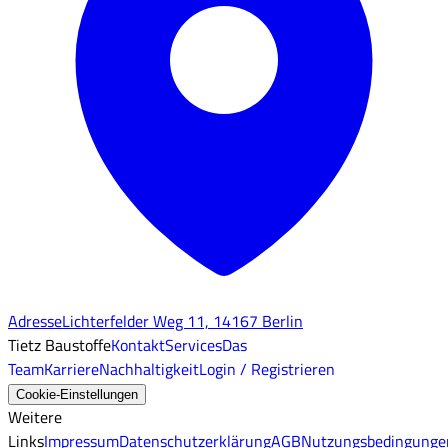
Adresse
Lichterfelder Weg 11, 14167 Berlin
Tietz Baustoffe
Kontakt
Services
Das
Team
Karriere
Nachhaltigkeit
Login / Registrieren
Cookie-Einstellungen
Weitere
Links
Impressum
Datenschutzerklärung
AGB
Nutzungsbedingunge