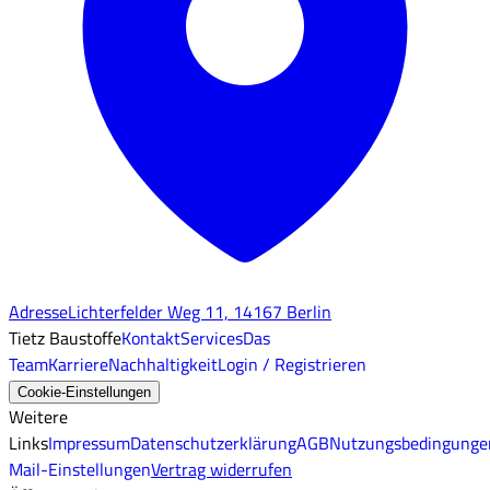
Adresse
Lichterfelder Weg 11, 14167 Berlin
Tietz Baustoffe
Kontakt
Services
Das
Team
Karriere
Nachhaltigkeit
Login / Registrieren
Cookie-Einstellungen
Weitere
Links
Impressum
Datenschutzerklärung
AGB
Nutzungsbedingunge
Mail-Einstellungen
Vertrag widerrufen