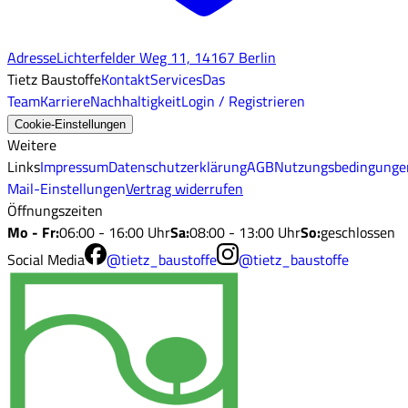
Adresse
Lichterfelder Weg 11, 14167 Berlin
Tietz Baustoffe
Kontakt
Services
Das
Team
Karriere
Nachhaltigkeit
Login / Registrieren
Cookie-Einstellungen
Weitere
Links
Impressum
Datenschutzerklärung
AGB
Nutzungsbedingunge
Mail-Einstellungen
Vertrag widerrufen
Öffnungszeiten
Mo - Fr
:
06:00 - 16:00 Uhr
Sa
:
08:00 - 13:00 Uhr
So
:
geschlossen
Social Media
@tietz_baustoffe
@tietz_baustoffe