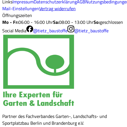
Links
Impressum
Datenschutzerklärung
AGB
Nutzungsbedingunge
Mail-Einstellungen
Vertrag widerrufen
Öffnungszeiten
Mo - Fr
:
06:00 - 16:00 Uhr
Sa
:
08:00 - 13:00 Uhr
So
:
geschlossen
Social Media
@tietz_baustoffe
@tietz_baustoffe
Partner des Fachverbandes Garten-, Landschafts- und
Sportplatzbau Berlin und Brandenburg e.V.