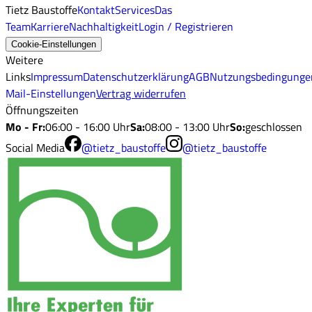
Tietz Baustoffe
Kontakt
Services
Das
Team
Karriere
Nachhaltigkeit
Login / Registrieren
Cookie-Einstellungen
Weitere
Links
Impressum
Datenschutzerklärung
AGB
Nutzungsbedingunge
Mail-Einstellungen
Vertrag widerrufen
Öffnungszeiten
Mo - Fr
:
06:00 - 16:00 Uhr
Sa
:
08:00 - 13:00 Uhr
So
:
geschlossen
Social Media
@tietz_baustoffe
@tietz_baustoffe