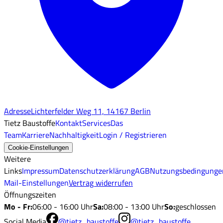
Adresse
Lichterfelder Weg 11, 14167 Berlin
Tietz Baustoffe
Kontakt
Services
Das
Team
Karriere
Nachhaltigkeit
Login / Registrieren
Cookie-Einstellungen
Weitere
Links
Impressum
Datenschutzerklärung
AGB
Nutzungsbedingunge
Mail-Einstellungen
Vertrag widerrufen
Öffnungszeiten
Mo - Fr
:
06:00 - 16:00 Uhr
Sa
:
08:00 - 13:00 Uhr
So
:
geschlossen
Social Media
@tietz_baustoffe
@tietz_baustoffe