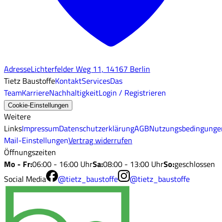
Adresse
Lichterfelder Weg 11, 14167 Berlin
Tietz Baustoffe
Kontakt
Services
Das
Team
Karriere
Nachhaltigkeit
Login / Registrieren
Cookie-Einstellungen
Weitere
Links
Impressum
Datenschutzerklärung
AGB
Nutzungsbedingunge
Mail-Einstellungen
Vertrag widerrufen
Öffnungszeiten
Mo - Fr
:
06:00 - 16:00 Uhr
Sa
:
08:00 - 13:00 Uhr
So
:
geschlossen
Social Media
@tietz_baustoffe
@tietz_baustoffe