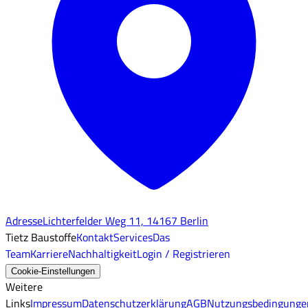
Adresse
Lichterfelder Weg 11, 14167 Berlin
Tietz Baustoffe
Kontakt
Services
Das
Team
Karriere
Nachhaltigkeit
Login / Registrieren
Cookie-Einstellungen
Weitere
Links
Impressum
Datenschutzerklärung
AGB
Nutzungsbedingunge