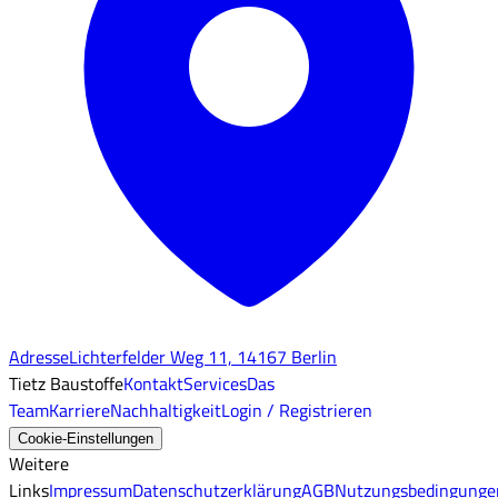
Adresse
Lichterfelder Weg 11, 14167 Berlin
Tietz Baustoffe
Kontakt
Services
Das
Team
Karriere
Nachhaltigkeit
Login / Registrieren
Cookie-Einstellungen
Weitere
Links
Impressum
Datenschutzerklärung
AGB
Nutzungsbedingunge