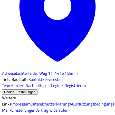
Adresse
Lichterfelder Weg 11, 14167 Berlin
Tietz Baustoffe
Kontakt
Services
Das
Team
Karriere
Nachhaltigkeit
Login / Registrieren
Cookie-Einstellungen
Weitere
Links
Impressum
Datenschutzerklärung
AGB
Nutzungsbedingunge
Mail-Einstellungen
Vertrag widerrufen