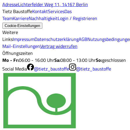
Adresse
Lichterfelder Weg 11, 14167 Berlin
Tietz Baustoffe
Kontakt
Services
Das
Team
Karriere
Nachhaltigkeit
Login / Registrieren
Cookie-Einstellungen
Weitere
Links
Impressum
Datenschutzerklärung
AGB
Nutzungsbedingunge
Mail-Einstellungen
Vertrag widerrufen
Öffnungszeiten
Mo - Fr
:
06:00 - 16:00 Uhr
Sa
:
08:00 - 13:00 Uhr
So
:
geschlossen
Social Media
@tietz_baustoffe
@tietz_baustoffe