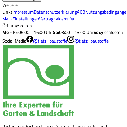
Weitere
Links
Impressum
Datenschutzerklärung
AGB
Nutzungsbedingunge
Mail-Einstellungen
Vertrag widerrufen
Öffnungszeiten
Mo - Fr
:
06:00 - 16:00 Uhr
Sa
:
08:00 - 13:00 Uhr
So
:
geschlossen
Social Media
@tietz_baustoffe
@tietz_baustoffe
Partner des Fachverbandes Garten-, Landschafts- und