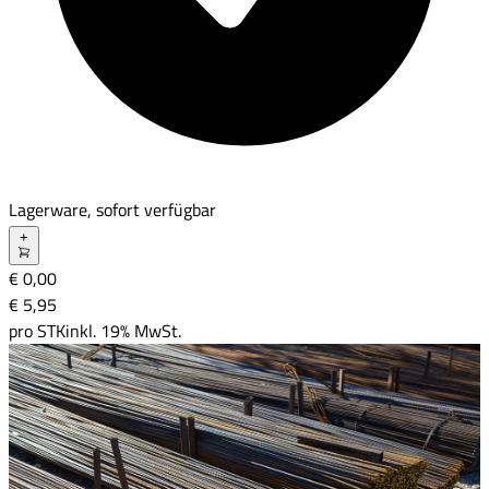
Lagerware, sofort verfügbar
+
€ 0,00
€ 5
,
95
pro
STK
inkl. 19% MwSt.