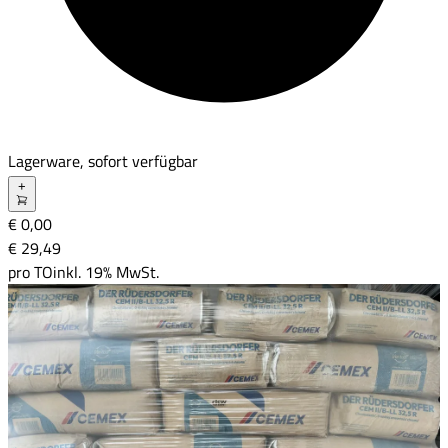
Lagerware, sofort verfügbar
+
€ 0,00
€ 29
,
49
pro
TO
inkl. 19% MwSt.