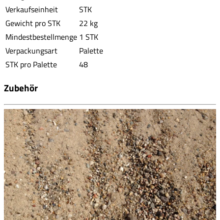
Verkaufseinheit
STK
Gewicht pro STK
22 kg
Mindestbestellmenge
1 STK
Verpackungsart
Palette
STK pro Palette
48
Zubehör