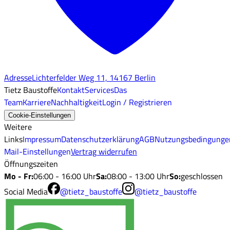
Adresse
Lichterfelder Weg 11, 14167 Berlin
Tietz Baustoffe
Kontakt
Services
Das
Team
Karriere
Nachhaltigkeit
Login / Registrieren
Cookie-Einstellungen
Weitere
Links
Impressum
Datenschutzerklärung
AGB
Nutzungsbedingunge
Mail-Einstellungen
Vertrag widerrufen
Öffnungszeiten
Mo - Fr
:
06:00 - 16:00 Uhr
Sa
:
08:00 - 13:00 Uhr
So
:
geschlossen
Social Media
@tietz_baustoffe
@tietz_baustoffe