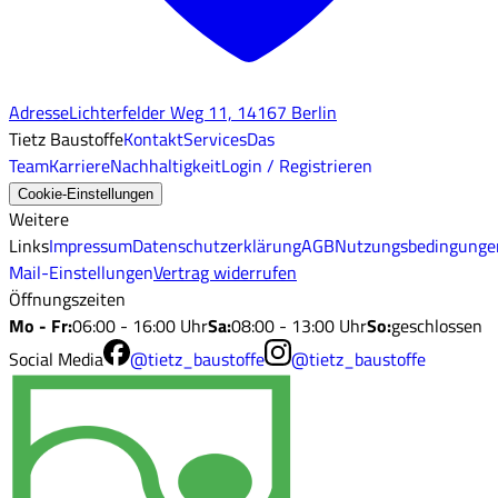
Adresse
Lichterfelder Weg 11, 14167 Berlin
Tietz Baustoffe
Kontakt
Services
Das
Team
Karriere
Nachhaltigkeit
Login / Registrieren
Cookie-Einstellungen
Weitere
Links
Impressum
Datenschutzerklärung
AGB
Nutzungsbedingunge
Mail-Einstellungen
Vertrag widerrufen
Öffnungszeiten
Mo - Fr
:
06:00 - 16:00 Uhr
Sa
:
08:00 - 13:00 Uhr
So
:
geschlossen
Social Media
@tietz_baustoffe
@tietz_baustoffe