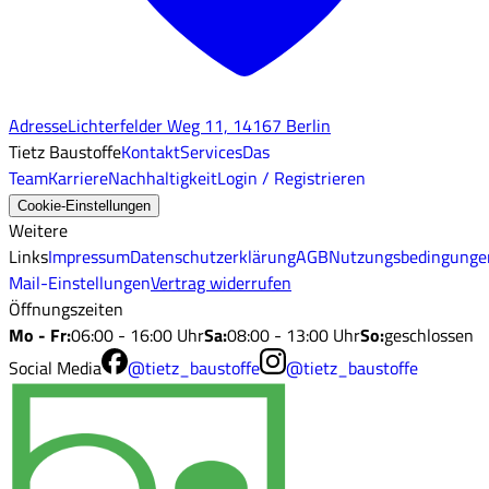
Adresse
Lichterfelder Weg 11, 14167 Berlin
Tietz Baustoffe
Kontakt
Services
Das
Team
Karriere
Nachhaltigkeit
Login / Registrieren
Cookie-Einstellungen
Weitere
Links
Impressum
Datenschutzerklärung
AGB
Nutzungsbedingunge
Mail-Einstellungen
Vertrag widerrufen
Öffnungszeiten
Mo - Fr
:
06:00 - 16:00 Uhr
Sa
:
08:00 - 13:00 Uhr
So
:
geschlossen
Social Media
@tietz_baustoffe
@tietz_baustoffe