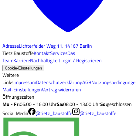
Adresse
Lichterfelder Weg 11, 14167 Berlin
Tietz Baustoffe
Kontakt
Services
Das
Team
Karriere
Nachhaltigkeit
Login / Registrieren
Cookie-Einstellungen
Weitere
Links
Impressum
Datenschutzerklärung
AGB
Nutzungsbedingunge
Mail-Einstellungen
Vertrag widerrufen
Öffnungszeiten
Mo - Fr
:
06:00 - 16:00 Uhr
Sa
:
08:00 - 13:00 Uhr
So
:
geschlossen
Social Media
@tietz_baustoffe
@tietz_baustoffe