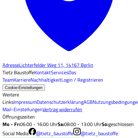
Adresse
Lichterfelder Weg 11, 14167 Berlin
Tietz Baustoffe
Kontakt
Services
Das
Team
Karriere
Nachhaltigkeit
Login / Registrieren
Cookie-Einstellungen
Weitere
Links
Impressum
Datenschutzerklärung
AGB
Nutzungsbedingunge
Mail-Einstellungen
Vertrag widerrufen
Öffnungszeiten
Mo - Fr
:
06:00 - 16:00 Uhr
Sa
:
08:00 - 13:00 Uhr
So
:
geschlossen
Social Media
@tietz_baustoffe
@tietz_baustoffe