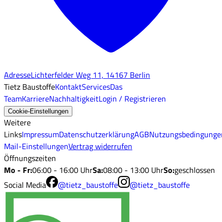
Adresse
Lichterfelder Weg 11, 14167 Berlin
Tietz Baustoffe
Kontakt
Services
Das
Team
Karriere
Nachhaltigkeit
Login / Registrieren
Cookie-Einstellungen
Weitere
Links
Impressum
Datenschutzerklärung
AGB
Nutzungsbedingunge
Mail-Einstellungen
Vertrag widerrufen
Öffnungszeiten
Mo - Fr
:
06:00 - 16:00 Uhr
Sa
:
08:00 - 13:00 Uhr
So
:
geschlossen
Social Media
@tietz_baustoffe
@tietz_baustoffe