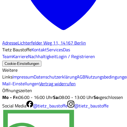
Adresse
Lichterfelder Weg 11, 14167 Berlin
Tietz Baustoffe
Kontakt
Services
Das
Team
Karriere
Nachhaltigkeit
Login / Registrieren
Cookie-Einstellungen
Weitere
Links
Impressum
Datenschutzerklärung
AGB
Nutzungsbedingunge
Mail-Einstellungen
Vertrag widerrufen
Öffnungszeiten
Mo - Fr
:
06:00 - 16:00 Uhr
Sa
:
08:00 - 13:00 Uhr
So
:
geschlossen
Social Media
@tietz_baustoffe
@tietz_baustoffe