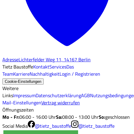
Adresse
Lichterfelder Weg 11, 14167 Berlin
Tietz Baustoffe
Kontakt
Services
Das
Team
Karriere
Nachhaltigkeit
Login / Registrieren
Cookie-Einstellungen
Weitere
Links
Impressum
Datenschutzerklärung
AGB
Nutzungsbedingunge
Mail-Einstellungen
Vertrag widerrufen
Öffnungszeiten
Mo - Fr
:
06:00 - 16:00 Uhr
Sa
:
08:00 - 13:00 Uhr
So
:
geschlossen
Social Media
@tietz_baustoffe
@tietz_baustoffe