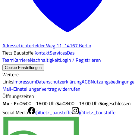
Adresse
Lichterfelder Weg 11, 14167 Berlin
Tietz Baustoffe
Kontakt
Services
Das
Team
Karriere
Nachhaltigkeit
Login / Registrieren
Cookie-Einstellungen
Weitere
Links
Impressum
Datenschutzerklärung
AGB
Nutzungsbedingunge
Mail-Einstellungen
Vertrag widerrufen
Öffnungszeiten
Mo - Fr
:
06:00 - 16:00 Uhr
Sa
:
08:00 - 13:00 Uhr
So
:
geschlossen
Social Media
@tietz_baustoffe
@tietz_baustoffe