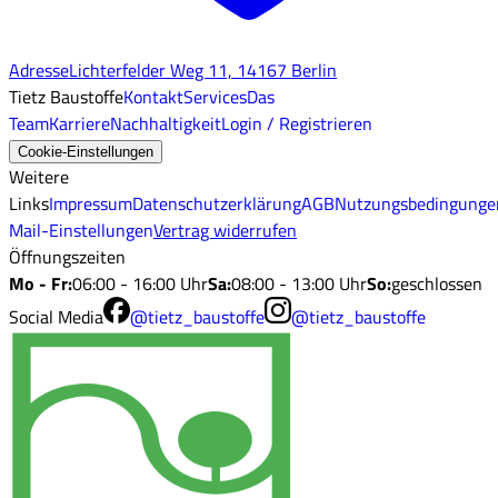
Adresse
Lichterfelder Weg 11, 14167 Berlin
Tietz Baustoffe
Kontakt
Services
Das
Team
Karriere
Nachhaltigkeit
Login / Registrieren
Cookie-Einstellungen
Weitere
Links
Impressum
Datenschutzerklärung
AGB
Nutzungsbedingunge
Mail-Einstellungen
Vertrag widerrufen
Öffnungszeiten
Mo - Fr
:
06:00 - 16:00 Uhr
Sa
:
08:00 - 13:00 Uhr
So
:
geschlossen
Social Media
@tietz_baustoffe
@tietz_baustoffe