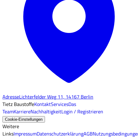
Adresse
Lichterfelder Weg 11, 14167 Berlin
Tietz Baustoffe
Kontakt
Services
Das
Team
Karriere
Nachhaltigkeit
Login / Registrieren
Cookie-Einstellungen
Weitere
Links
Impressum
Datenschutzerklärung
AGB
Nutzungsbedingunge