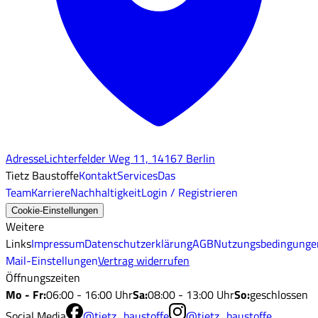
Adresse
Lichterfelder Weg 11, 14167 Berlin
Tietz Baustoffe
Kontakt
Services
Das
Team
Karriere
Nachhaltigkeit
Login / Registrieren
Cookie-Einstellungen
Weitere
Links
Impressum
Datenschutzerklärung
AGB
Nutzungsbedingunge
Mail-Einstellungen
Vertrag widerrufen
Öffnungszeiten
Mo - Fr
:
06:00 - 16:00 Uhr
Sa
:
08:00 - 13:00 Uhr
So
:
geschlossen
Social Media
@tietz_baustoffe
@tietz_baustoffe