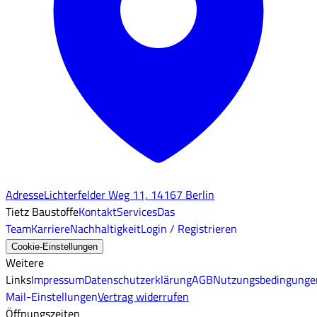
Adresse
Lichterfelder Weg 11, 14167 Berlin
Tietz Baustoffe
Kontakt
Services
Das
Team
Karriere
Nachhaltigkeit
Login / Registrieren
Cookie-Einstellungen
Weitere
Links
Impressum
Datenschutzerklärung
AGB
Nutzungsbedingunge
Mail-Einstellungen
Vertrag widerrufen
Öffnungszeiten