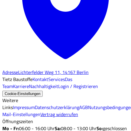
Adresse
Lichterfelder Weg 11, 14167 Berlin
Tietz Baustoffe
Kontakt
Services
Das
Team
Karriere
Nachhaltigkeit
Login / Registrieren
Cookie-Einstellungen
Weitere
Links
Impressum
Datenschutzerklärung
AGB
Nutzungsbedingunge
Mail-Einstellungen
Vertrag widerrufen
Öffnungszeiten
Mo - Fr
:
06:00 - 16:00 Uhr
Sa
:
08:00 - 13:00 Uhr
So
:
geschlossen