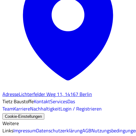
Adresse
Lichterfelder Weg 11, 14167 Berlin
Tietz Baustoffe
Kontakt
Services
Das
Team
Karriere
Nachhaltigkeit
Login / Registrieren
Cookie-Einstellungen
Weitere
Links
Impressum
Datenschutzerklärung
AGB
Nutzungsbedingunge