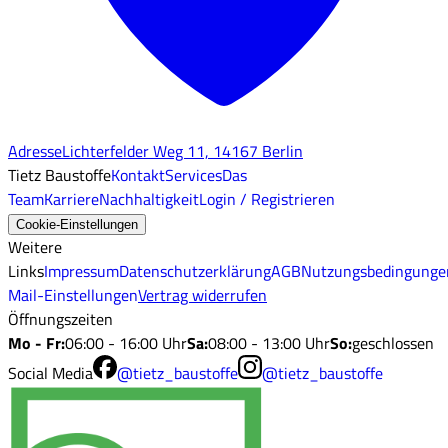
Adresse
Lichterfelder Weg 11, 14167 Berlin
Tietz Baustoffe
Kontakt
Services
Das
Team
Karriere
Nachhaltigkeit
Login / Registrieren
Cookie-Einstellungen
Weitere
Links
Impressum
Datenschutzerklärung
AGB
Nutzungsbedingunge
Mail-Einstellungen
Vertrag widerrufen
Öffnungszeiten
Mo - Fr
:
06:00 - 16:00 Uhr
Sa
:
08:00 - 13:00 Uhr
So
:
geschlossen
Social Media
@tietz_baustoffe
@tietz_baustoffe