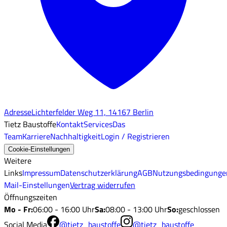
Adresse
Lichterfelder Weg 11, 14167 Berlin
Tietz Baustoffe
Kontakt
Services
Das
Team
Karriere
Nachhaltigkeit
Login / Registrieren
Cookie-Einstellungen
Weitere
Links
Impressum
Datenschutzerklärung
AGB
Nutzungsbedingunge
Mail-Einstellungen
Vertrag widerrufen
Öffnungszeiten
Mo - Fr
:
06:00 - 16:00 Uhr
Sa
:
08:00 - 13:00 Uhr
So
:
geschlossen
Social Media
@tietz_baustoffe
@tietz_baustoffe