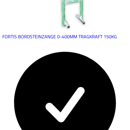
FORTIS BORDSTEINZANGE 0-400MM TRAGKRAFT 150KG