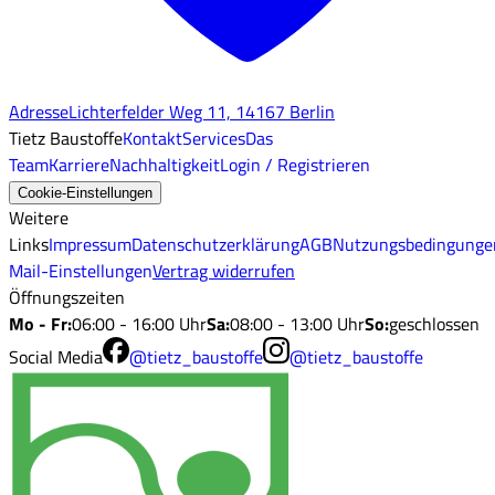
Adresse
Lichterfelder Weg 11, 14167 Berlin
Tietz Baustoffe
Kontakt
Services
Das
Team
Karriere
Nachhaltigkeit
Login / Registrieren
Cookie-Einstellungen
Weitere
Links
Impressum
Datenschutzerklärung
AGB
Nutzungsbedingunge
Mail-Einstellungen
Vertrag widerrufen
Öffnungszeiten
Mo - Fr
:
06:00 - 16:00 Uhr
Sa
:
08:00 - 13:00 Uhr
So
:
geschlossen
Social Media
@tietz_baustoffe
@tietz_baustoffe