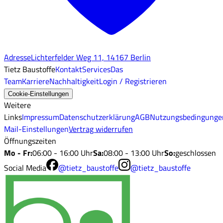
Adresse
Lichterfelder Weg 11, 14167 Berlin
Tietz Baustoffe
Kontakt
Services
Das
Team
Karriere
Nachhaltigkeit
Login / Registrieren
Cookie-Einstellungen
Weitere
Links
Impressum
Datenschutzerklärung
AGB
Nutzungsbedingunge
Mail-Einstellungen
Vertrag widerrufen
Öffnungszeiten
Mo - Fr
:
06:00 - 16:00 Uhr
Sa
:
08:00 - 13:00 Uhr
So
:
geschlossen
Social Media
@tietz_baustoffe
@tietz_baustoffe