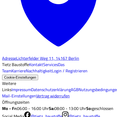
Adresse
Lichterfelder Weg 11, 14167 Berlin
Tietz Baustoffe
Kontakt
Services
Das
Team
Karriere
Nachhaltigkeit
Login / Registrieren
Cookie-Einstellungen
Weitere
Links
Impressum
Datenschutzerklärung
AGB
Nutzungsbedingunge
Mail-Einstellungen
Vertrag widerrufen
Öffnungszeiten
Mo - Fr
:
06:00 - 16:00 Uhr
Sa
:
08:00 - 13:00 Uhr
So
:
geschlossen
Social Media
@tietz_baustoffe
@tietz_baustoffe