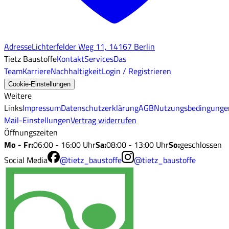
Adresse
Lichterfelder Weg 11, 14167 Berlin
Tietz Baustoffe
Kontakt
Services
Das
Team
Karriere
Nachhaltigkeit
Login / Registrieren
Cookie-Einstellungen
Weitere
Links
Impressum
Datenschutzerklärung
AGB
Nutzungsbedingunge
Mail-Einstellungen
Vertrag widerrufen
Öffnungszeiten
Mo - Fr
:
06:00 - 16:00 Uhr
Sa
:
08:00 - 13:00 Uhr
So
:
geschlossen
Social Media
@tietz_baustoffe
@tietz_baustoffe