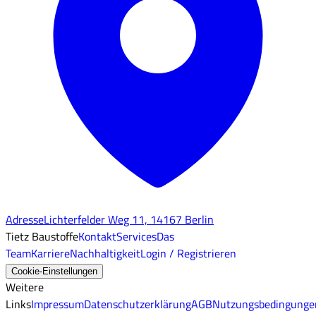
Adresse
Lichterfelder Weg 11, 14167 Berlin
Tietz Baustoffe
Kontakt
Services
Das
Team
Karriere
Nachhaltigkeit
Login / Registrieren
Cookie-Einstellungen
Weitere
Links
Impressum
Datenschutzerklärung
AGB
Nutzungsbedingunge