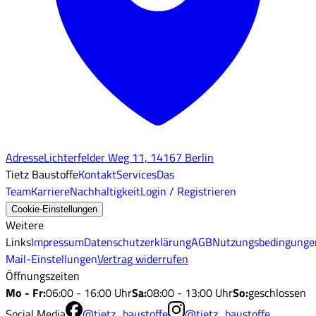
Adresse
Lichterfelder Weg 11, 14167 Berlin
Tietz Baustoffe
Kontakt
Services
Das
Team
Karriere
Nachhaltigkeit
Login / Registrieren
Cookie-Einstellungen
Weitere
Links
Impressum
Datenschutzerklärung
AGB
Nutzungsbedingunge
Mail-Einstellungen
Vertrag widerrufen
Öffnungszeiten
Mo - Fr
:
06:00 - 16:00 Uhr
Sa
:
08:00 - 13:00 Uhr
So
:
geschlossen
Social Media
@tietz_baustoffe
@tietz_baustoffe