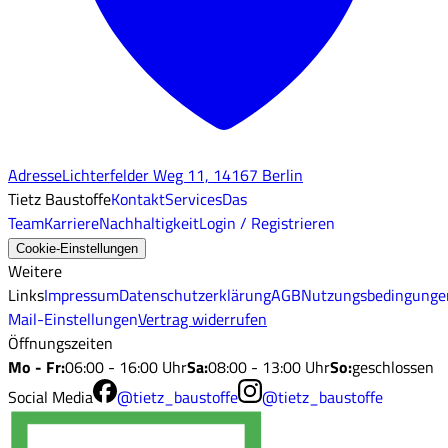
Adresse
Lichterfelder Weg 11, 14167 Berlin
Tietz Baustoffe
Kontakt
Services
Das
Team
Karriere
Nachhaltigkeit
Login / Registrieren
Cookie-Einstellungen
Weitere
Links
Impressum
Datenschutzerklärung
AGB
Nutzungsbedingunge
Mail-Einstellungen
Vertrag widerrufen
Öffnungszeiten
Mo - Fr
:
06:00 - 16:00 Uhr
Sa
:
08:00 - 13:00 Uhr
So
:
geschlossen
Social Media
@tietz_baustoffe
@tietz_baustoffe