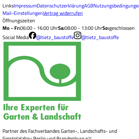
Links
Impressum
Datenschutzerklärung
AGB
Nutzungsbedingunge
Mail-Einstellungen
Vertrag widerrufen
Öffnungszeiten
Mo - Fr
:
06:00 - 16:00 Uhr
Sa
:
08:00 - 13:00 Uhr
So
:
geschlossen
Social Media
@tietz_baustoffe
@tietz_baustoffe
Partner des Fachverbandes Garten-, Landschafts- und
Sportplatzbau Berlin und Brandenburg e.V.