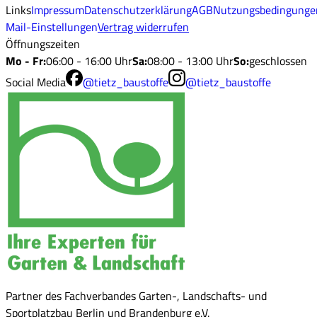
Links
Impressum
Datenschutzerklärung
AGB
Nutzungsbedingunge
Mail-Einstellungen
Vertrag widerrufen
Öffnungszeiten
Mo - Fr
:
06:00 - 16:00 Uhr
Sa
:
08:00 - 13:00 Uhr
So
:
geschlossen
Social Media
@tietz_baustoffe
@tietz_baustoffe
Partner des Fachverbandes Garten-, Landschafts- und
Sportplatzbau Berlin und Brandenburg e.V.